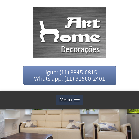
Ligue: (11) 3845-0815
Whats app: (11) 91560-2401
Menu